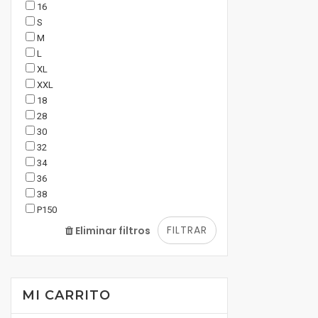
16
S
M
L
XL
XXL
18
28
30
32
34
36
38
P150
FILTRAR
Eliminar filtros
MI CARRITO