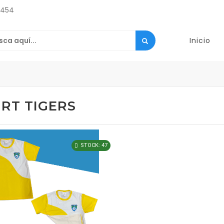
2454
Inicio
IRT TIGERS
STOCK: 47