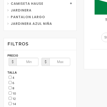
CAMISETA HAUSE
JARDINERA
PANTALON LARGO
T
JARDINERA AZUL NIÑA
S
FILTROS
PRECIO
$
$
TALLA
4
6
8
10
12
14