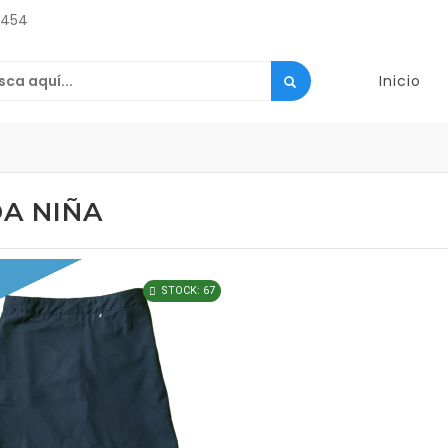
2454
Inicio
A NIÑA
STOCK: 67