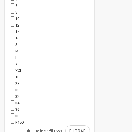
6
8
10
12
14
16
S
M
L
XL
XXL
18
28
30
32
34
36
38
P150
FILTRAR
Eliminar filtros