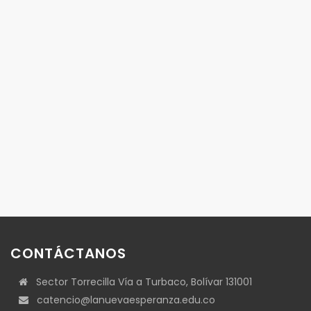
CONTÁCTANOS
Sector Torrecilla Vía a Turbaco, Bolívar 131001
catencio@lanuevaesperanza.edu.co