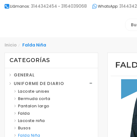
3144342454
3164039068
314434
Llámanos:
-
WhatsApp:
Inicio
Falda Niña
/
CATEGORÍAS
FALD
GENERAL
UNIFORME DE DIARIO
Lacoste unisex
Bermuda corta
Pantalon largo
Falda
Lacoste niña
Busos
Falda Niña