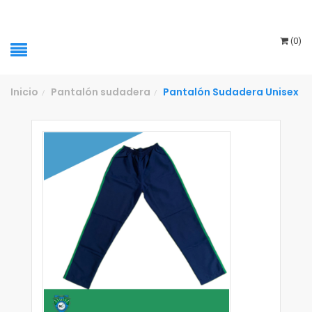
(
0
)
Inicio
Pantalón sudadera
Pantalón Sudadera Unisex
/
/